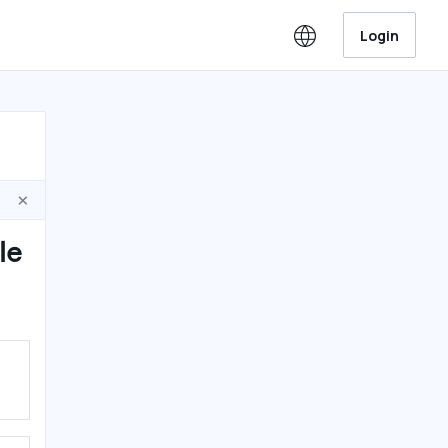
Login
×
le