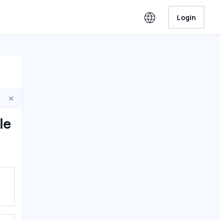
Login
×
le